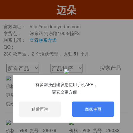
迈朵
官方网址：
http://maiduo.yoduo.com
拿货点：
河东路 河东路100-9幢P3
联系电话：
查看联系方式
QQ :
230 款产品， 2 个活跃代理， 入驻
个月
51
搜索产品
有多网强烈建议您使用手机APP，
价格：¥82 货号：26085
价格：¥72 货号：26070
更安全更方便！
更新：26-04-28
更新：26-04-28
缤纷夏日，火爆全网
好物推荐，品质背书
稍后再说
商家主页
价格：¥98 货号：26079
价格：¥68 货号：26083